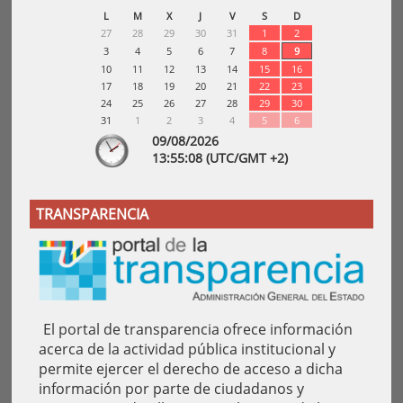
L
M
X
J
V
S
D
27
28
29
30
31
1
2
3
4
5
6
7
8
9
10
11
12
13
14
15
16
17
18
19
20
21
22
23
24
25
26
27
28
29
30
31
1
2
3
4
5
6
09/08/2026
13:
55
:08
(UTC/GMT +2)
TRANSPARENCIA
El portal de transparencia ofrece información
acerca de la actividad pública institucional y
permite ejercer el derecho de acceso a dicha
información por parte de ciudadanos y